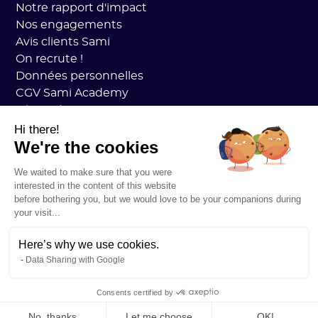
Notre rapport d'impact
Nos engagements
Avis clients Sami
On recrute !
Données personnelles
CGV Sami Academy
Sécurité
État des services
Hi there!
We're the cookies
Mentions légales
RESSOURCES
We waited to make sure that you were
Plan Carbone Général
interested in the content of this website
Open Carbon Practice
before bothering you, but we would love to be your companions during
Témoignages clients
your visit...
Notre blog
Tout comprendre au bilan carbone
Here’s why we use cookies.
Data Sharing with Google
Tout comprendre aux ACVs
Tout comprendre à la CSRD
Consents certified by
Tout comprendre à la VSME
No, thanks
Let me choose
OK!