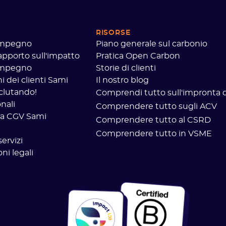
RISORSE
 impegno
Piano generale sul carbonio
rapporto sull'impatto
Pratica Open Carbon
 impegno
Storie di clienti
 dei clienti Sami
Il nostro blog
clutando!
Comprendi tutto sull'impronta d
nali
Comprendere tutto sugli ACV
a CGV Sami
Comprendere tutto al CSRD
Comprendere tutto in VSME
servizi
ni legali