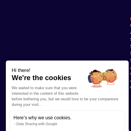
Hi there!
We're the cookies
We waited to make sure that you were
interested in the content of this website
before bothering you, but we would love to be your companions
during your visit...
Here’s why we use cookies.
Data Sharing with Google