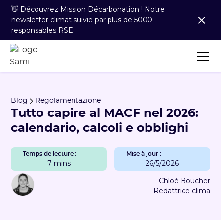
👋 Découvrez Mission Décarbonation ! Notre
newsletter climat suivie par plus de 5000
responsables RSE
Blog
Regolamentazione
Tutto capire al MACF nel 2026:
calendario, calcoli e obblighi
Temps de lecture :
Mise à jour :
7 mins
26/5/2026
Chloé Boucher
Redattrice clima