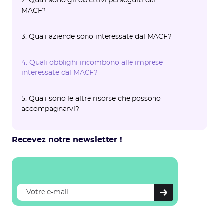
2. Quali sono gli obiettivi perseguiti dal
MACF?
3. Quali aziende sono interessate dal MACF?
4. Quali obblighi incombono alle imprese
interessate dal MACF?
5. Quali sono le altre risorse che possono
accompagnarvi?
Per aiutarvi a prepararvi all'applicazione del
MACF, la Commissione europea e il governo
Recevez notre newsletter !
hanno elaborato diversi documenti che
possono esservi utili. Tra questi :
6. Per saperne di più: il bilancio delle
emissioni
Il MACF aumenterà i costi delle vostre
importazioni di prodotti carboniosi. Eseguire