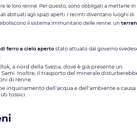
re le loro renne. Per questo, sono obbligati a metterle in
li abituati agli spazi aperti. I recinti diventano luoghi di
ndeboliscono il sistema immunitario delle renne: un
terre
i ferro a cielo aperto
stato attuato dal governo svedes
:
allok, a nord della Svezia, dove è già presente un
Sami. Inoltre, il trasporto del minerale disturberebb
ioni di renne.
be inquinamento dell’acqua e dell’ambiente a causa
uti tossici.
eni