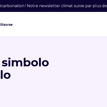
carbonation ! Notre newsletter climat suivie par plus 
Risorse
 simbolo
lo