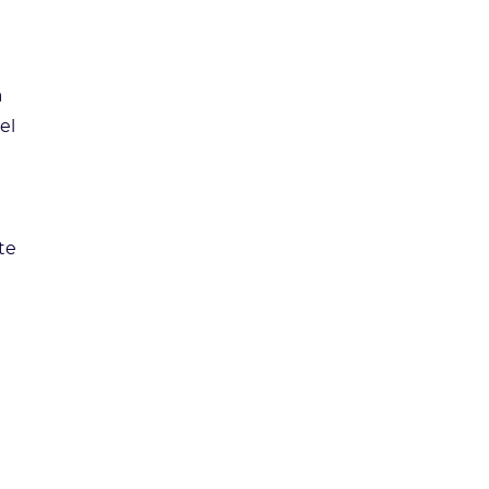
a
el
te