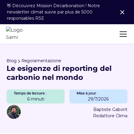
👋 Découvrez Mission Décarbonation ! Notre
newsletter climat suivie par plus de 5000
responsables RSE
Blog
Regolamentazione
Le esigenze di reporting del
carbonio nel mondo
Temps de lecture :
Mise à jour :
6 minuti
29/7/2026
Baptiste Gaborit
Redattore Clima