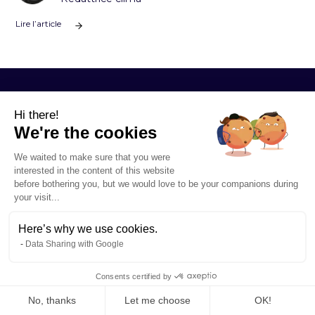
Lire l’article
Hi there!
We're the cookies
LE NOSTRE OFFERTE
E SERVIZI
We waited to make sure that you were
Bilancio del carbonio
interested in the content of this website
Analisi del ciclo di vita
before bothering you, but we would love to be your companions during
Strategia climatica
your visit...
Strategia di progettazione ecocompatibile
Supporto CSRD
Here’s why we use cookies.
Supporto VSME
Data Sharing with Google
Accademia Sami
CONTATTO
Consents certified by
Connettiti al tuo spazio
No, thanks
Let me choose
OK!
Contattaci