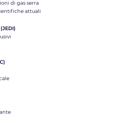
oni di gas serra
entifiche attuali
 (JEDI)
usivi
C)
cale
cante