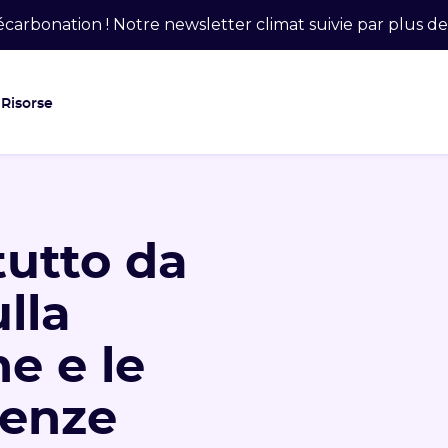
carbonation ! Notre newsletter climat suivie par plus 
Risorse
tutto da
lla
ne e le
genze