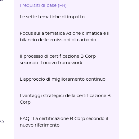
I requisiti di base (FR)‍
Le sette tematiche di impatto
Focus sulla tematica Azione climatica e il
bilancio delle emissioni di carbonio
B Corp e il bilancio delle emissioni di
La definizione di piani di transizione
Implementazione e monitoraggio del
Il processo di certificazione B Corp
carbonio
climatica‍
piano d'azione‍
secondo il nuovo framework
1. Valutazione preliminare
2. Conformità ai requisiti di base
3. Risposta ai requisiti delle tematiche di
4. Verifica da parte di B Lab
5. Certificazione e miglioramento
L'approccio di miglioramento continuo
impatto
continuo
I vantaggi strategici della certificazione B
Corp
Vantaggi strategici
Vantaggi operativi
Vantaggi commerciali
FAQ : La certificazione B Corp secondo il
25
nuovo riferimento