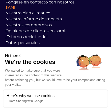
Póngase en contacto con nosotros
SAMI
Nuestro plan climático
Nuestro informe de impacto
Nuestros compromisos
Opiniones de clientes en sami
¡Estamos reclutando!
Datos personales
Academia Sami CGV
seguridad
Hi there!
We're the cookies
Estado de los servicios
Información legal
We waited to make sure that you were
RECURSOS
interested in the content of this website
Plan general de carbono
before bothering you, but we would love to be your companions during
Práctica de carbono abierto
your visit...
Historias de clientes
Nuestro blog
Here’s why we use cookies.
Data Sharing with Google
Comprenda todo sobre la huella de carbono
Entender todo acerca de los ACV