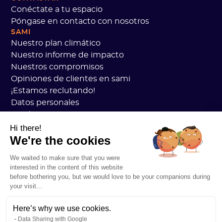
Conéctate a tu espacio
Póngase en contacto con nosotros
SAMI
Nuestro plan climático
Nuestro informe de impacto
Nuestros compromisos
Opiniones de clientes en sami
¡Estamos reclutando!
Datos personales
Academia Sami CGV
seguridad
Hi there!
We're the cookies
Estado de los servicios
Información legal
We waited to make sure that you were
RECURSOS
interested in the content of this website
Plan general de carbono
before bothering you, but we would love to be your companions during
Práctica de carbono abierto
your visit...
Historias de clientes
Nuestro blog
Here’s why we use cookies.
Data Sharing with Google
Comprenda todo sobre la huella de carbono