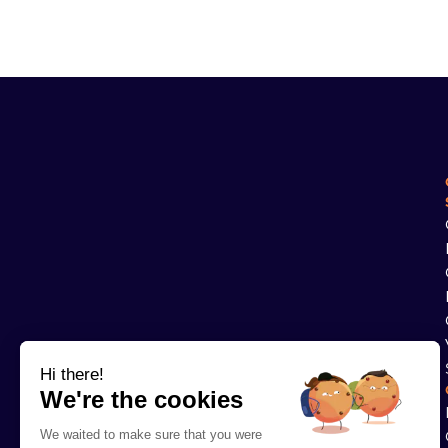
Hi there!
We're the cookies
We waited to make sure that you were