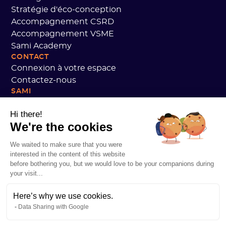
Stratégie d'éco-conception
Accompagnement CSRD
Accompagnement VSME
Sami Academy
CONTACT
Connexion à votre espace
Contactez-nous
SAMI
Notre plan climat
Hi there!
Notre rapport d'impact
We're the cookies
Nos engagements
Avis clients Sami
We waited to make sure that you were
On recrute !
interested in the content of this website
Données personnelles
before bothering you, but we would love to be your companions during
your visit...
CGV Sami Academy
Sécurité
Here’s why we use cookies.
État des services
Data Sharing with Google
Mentions légales
RESSOURCES