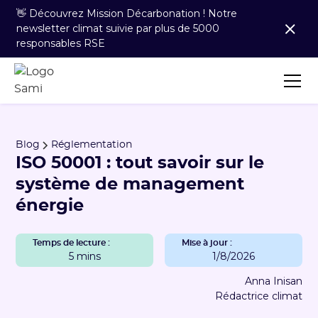
👋 Découvrez Mission Décarbonation ! Notre
newsletter climat suivie par plus de 5000
responsables RSE
Blog
Réglementation
ISO 50001 : tout savoir sur le
système de management
énergie
Temps de lecture :
Mise à jour :
5 mins
1/8/2026
Anna Inisan
Rédactrice climat