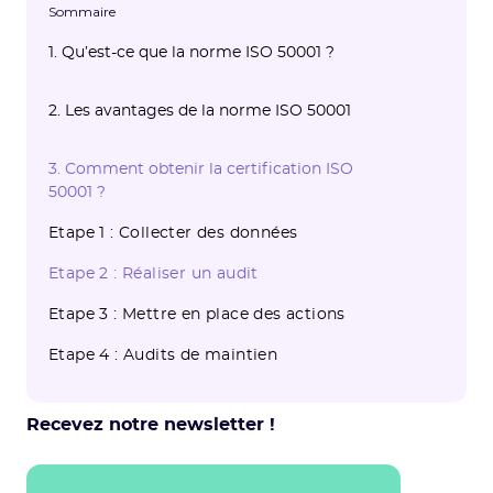
Sommaire
1. Qu’est-ce que la norme ISO 50001 ?
1.1 Définition de la norme ISO 50001
1.2 A qui s’adresse la certification ISO
1.3 Les prix d’une certification ISO 50001
2. Les avantages de la norme ISO 50001
50001 ?
2.1 Réduire son empreinte carbone
2.2 Réduire sa facture d’énergie
2.3 Être conforme à la législation
3. Comment obtenir la certification ISO
50001 ?
Etape 1 : Collecter des données
Etape 2 : Réaliser un audit
Etape 3 : Mettre en place des actions
Etape 4 : Audits de maintien
Recevez notre newsletter !