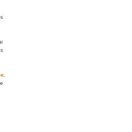
es
ai
ns
ne
,
ue