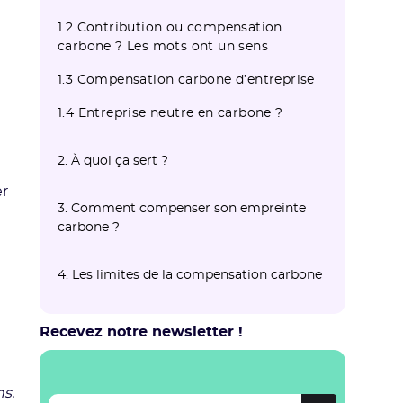
1.2 Contribution ou compensation
carbone ? Les mots ont un sens
1.3 Compensation carbone d’entreprise
1.4 Entreprise neutre en carbone ?
2. À quoi ça sert ?
er
3. Comment compenser son empreinte
carbone ?
3.1 Il faut réduire ses émissions en
3.2 Combien contribuer ou compenser ?
3.3 Achat et plantation d’arbres,
3.4 Le cas de la compensation carbone
4. Les limites de la compensation carbone
parallèle
énergies renouvelables: choisir ses
de l’avion
projets
Recevez notre newsletter !
ns.