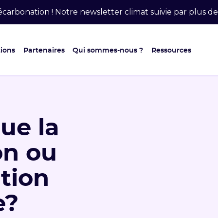
carbonation ! Notre newsletter climat suivie par plus 
ions
Partenaires
Qui sommes-nous ?
Ressources
ue la
on ou
tion
e?