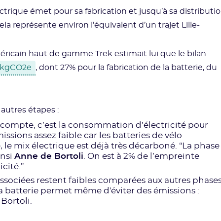
ectrique émet pour sa fabrication et jusqu’à sa distributi
ela représente environ l’équivalent d’un trajet Lille-
américain haut de gamme Trek estimait lui que le bilan
 kgCO2e
, dont 27% pour la fabrication de la batterie, du
x autres étapes :
qui compte, c’est la consommation d’électricité pour
issions assez faible car les batteries de vélo
e mix électrique est déjà très décarboné. “La phase
insi
Anne de Bortoli
. On est à 2% de l’empreinte
cité.”
s associées restent faibles comparées aux autres phase
la batterie permet même d'éviter des émissions :
Bortoli.