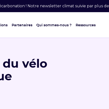
carbonation ! Notre newsletter climat suivie par plus 
ions
Partenaires
Qui sommes-nous ?
Ressources
 du vélo
ue