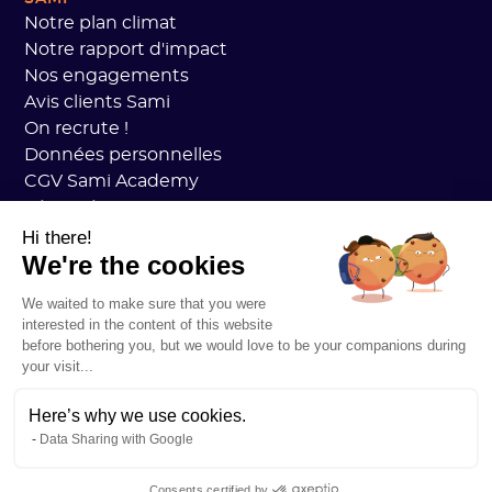
Notre plan climat
Notre rapport d'impact
Nos engagements
Avis clients Sami
On recrute !
Données personnelles
CGV Sami Academy
Sécurité
État des services
Hi there!
We're the cookies
Mentions légales
RESSOURCES
We waited to make sure that you were
Plan Carbone Général
interested in the content of this website
Open Carbon Practice
before bothering you, but we would love to be your companions during
Témoignages clients
your visit...
Notre blog
Tout comprendre au bilan carbone
Here’s why we use cookies.
Data Sharing with Google
Tout comprendre aux ACVs
Tout comprendre à la CSRD
Consents certified by