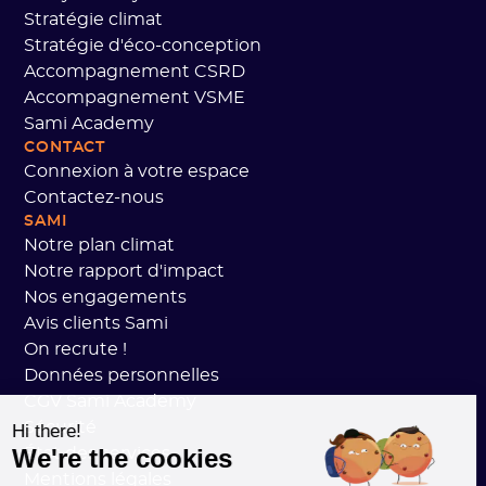
Stratégie climat
Stratégie d'éco-conception
Accompagnement CSRD
Accompagnement VSME
Sami Academy
CONTACT
Connexion à votre espace
Contactez-nous
SAMI
Notre plan climat
Notre rapport d'impact
Nos engagements
Avis clients Sami
On recrute !
Données personnelles
CGV Sami Academy
Sécurité
Hi there!
We're the cookies
État des services
Mentions légales