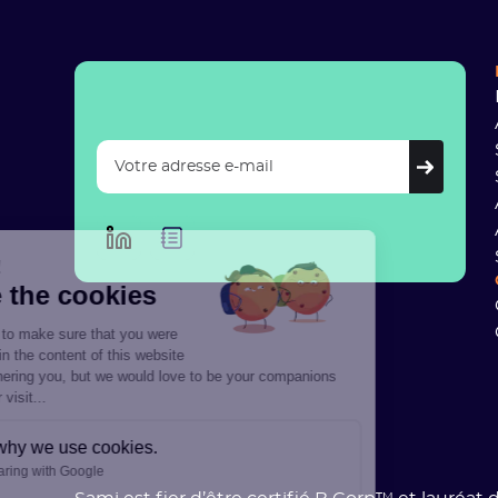
Hi there!
We're the cookies
We waited to make sure that you were
interested in the content of this website
before bothering you, but we would love to be your companions
during your visit...
Here’s why we use cookies.
Data Sharing with Google