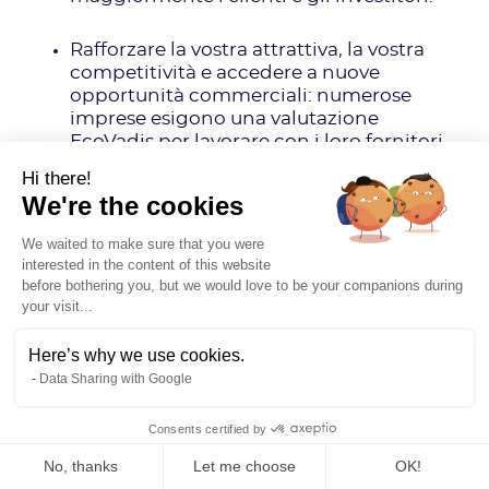
Rafforzare la vostra attrattiva, la vostra
competitività e accedere a nuove
opportunità commerciali: numerose
imprese esigono una valutazione
EcoVadis per lavorare con i loro fornitori.
È lo stesso per gli investitori.
Hi there!
We're the cookies
Ottimizzare i processi interni della tua
azienda: La valutazione ti permetterà di
We waited to make sure that you were
identificare leve di miglioramento e di
interested in the content of this website
before bothering you, but we would love to be your companions during
mettere in atto azioni concrete ed
your visit...
efficaci. La valutazione può servire da
base e punto di partenza per la tua
Here’s why we use cookies.
strategia RSE più ampia.
Data Sharing with Google
Raccogliere indicatori che ti saranno utili
Consents certified by
per altri riferimenti ESG: CSRD, VSME…
No, thanks
Let me choose
OK!