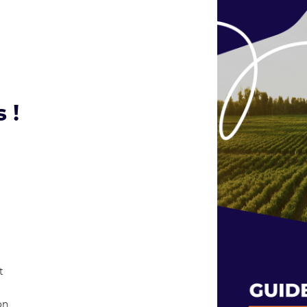
 !
t
on