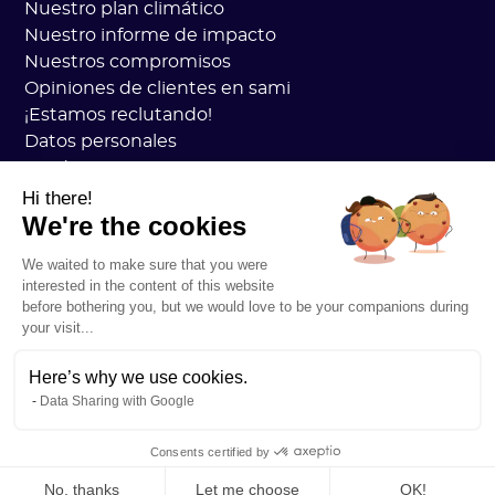
Nuestro plan climático
Nuestro informe de impacto
Nuestros compromisos
Opiniones de clientes en sami
¡Estamos reclutando!
Datos personales
Academia Sami CGV
seguridad
Hi there!
We're the cookies
Estado de los servicios
Información legal
We waited to make sure that you were
RECURSOS
interested in the content of this website
Plan general de carbono
before bothering you, but we would love to be your companions during
Práctica de carbono abierto
your visit...
Historias de clientes
Nuestro blog
Here’s why we use cookies.
Data Sharing with Google
Comprenda todo sobre la huella de carbono
Entender todo acerca de los ACV
Consents certified by
Entendiendo todo en CSRD
No, thanks
Let me choose
OK!