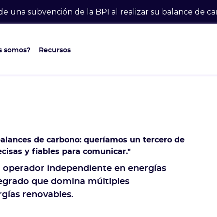
 de una subvención de la BPI al realizar su balance de c
s somos?
Recursos
balances de carbono: queríamos un tercero de
ecisas y fiables para comunicar."
 operador independiente en energías
tegrado que domina múltiples
gías renovables.