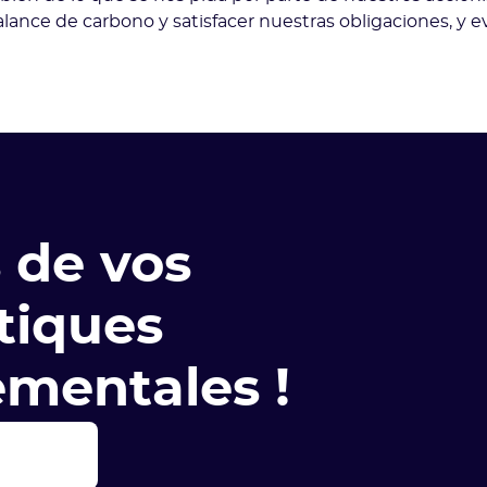
alance de carbono y satisfacer nuestras obligaciones, y ev
 de vos
tiques
mentales !