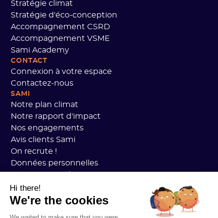
Stratégie climat
Stratégie d'éco-conception
Accompagnement CSRD
Accompagnement VSME
Sami Academy
CONTACT
Connexion à votre espace
Contactez-nous
SAMI
Notre plan climat
Notre rapport d'impact
Nos engagements
Avis clients Sami
On recrute !
Données personnelles
CGV Sami Academy
Sécurité
Hi there!
We're the cookies
État des services
Mentions légales
We waited to make sure that you were