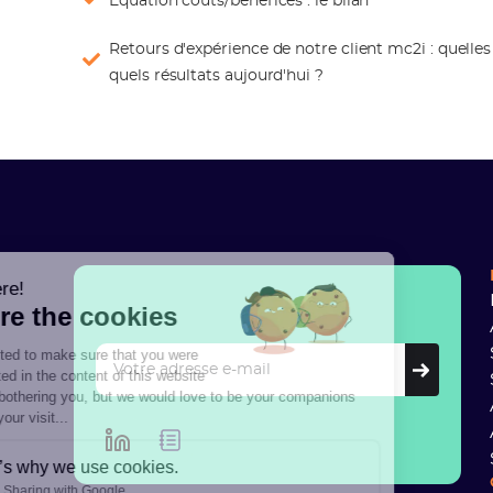
Equation coûts/bénéfices : le bilan
Retours d'expérience de notre client mc2i : quelles 
quels résultats aujourd'hui ?
Hi there!
We're the cookies
We waited to make sure that you were
interested in the content of this website
before bothering you, but we would love to be your companions
during your visit...
Here’s why we use cookies.
Data Sharing with Google