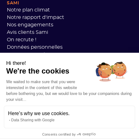
SAMI
Notre plan climat
Notre rapport d'impact
Nos engagements
Avis clients Sami
On recrute !
Données personnelles
CGV Sami Academy
Sécurité
Hi there!
We're the cookies
État des services
Mentions légales
We waited to make sure that you were
RESSOURCES
interested in the content of this website
Plan Carbone Général
before bothering you, but we would love to be your companions during
Open Carbon Practice
your visit...
Témoignages clients
Notre blog
Here’s why we use cookies.
Data Sharing with Google
Tout comprendre au bilan carbone
Tout comprendre aux ACVs
Consents certified by
Tout comprendre à la CSRD