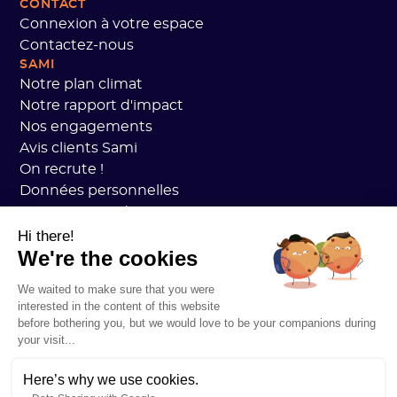
CONTACT
Connexion à votre espace
Contactez-nous
SAMI
Notre plan climat
Notre rapport d'impact
Nos engagements
Avis clients Sami
On recrute !
Données personnelles
CGV Sami Academy
Sécurité
Hi there!
We're the cookies
État des services
Mentions légales
We waited to make sure that you were
RESSOURCES
interested in the content of this website
Plan Carbone Général
before bothering you, but we would love to be your companions during
Open Carbon Practice
your visit...
Témoignages clients
Notre blog
Here’s why we use cookies.