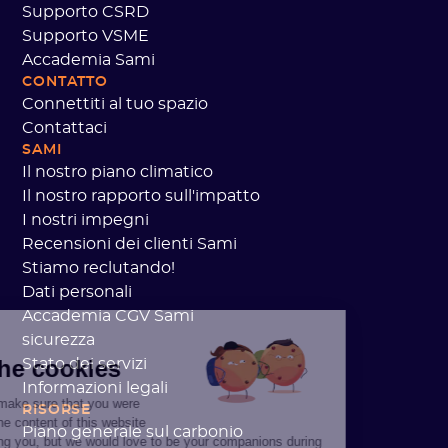
Supporto CSRD
Supporto VSME
Accademia Sami
CONTATTO
Connettiti al tuo spazio
Contattaci
SAMI
Il nostro piano climatico
Il nostro rapporto sull'impatto
I nostri impegni
Recensioni dei clienti Sami
Stiamo reclutando!
Dati personali
Accademia CGV Sami
sicurezza
there!
're the cookies
Stato dei servizi
Informazioni legali
aited to make sure that you were
RISORSE
rested in the content of this website
Piano generale sul carbonio
re bothering you, but we would love to be your companions during