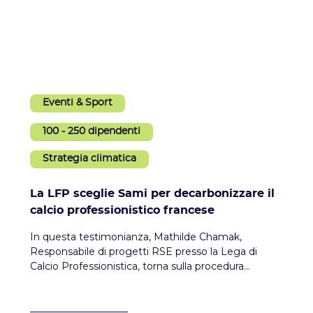
Eventi & Sport
100 - 250 dipendenti
Strategia climatica
La LFP sceglie Sami per decarbonizzare il
calcio professionistico francese
In questa testimonianza, Mathilde Chamak,
Responsabile di progetti RSE presso la Lega di
Calcio Professionistica, torna sulla procedura
collettiva di decarbonizzazione messa in atto dalla
LFP e sulla partnership stretta con Sami per
costruire una guida metodologica e proporre una