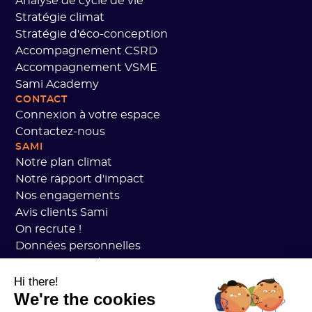
Analyse de cycle de vie
Stratégie climat
Stratégie d'éco-conception
Accompagnement CSRD
Accompagnement VSME
Sami Academy
CONTACT
Connexion à votre espace
Contactez-nous
SAMI
Notre plan climat
Notre rapport d'impact
Nos engagements
Avis clients Sami
On recrute !
Données personnelles
CGV Sami Academy
Sécurité
Hi there!
We're the cookies
État des services