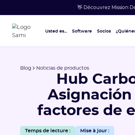
👋 Découvrez Mission Dé
Usted es...
Software
Socios
¿Quiéne
Blog
Noticias de productos
Hub Carbo
Asignación
factores de 
Temps de lecture :
Mise à jour :