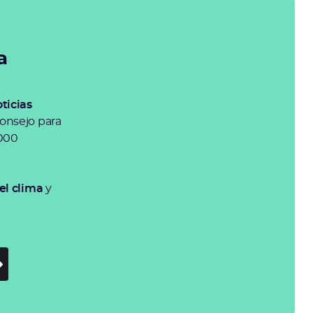
a
ticias
onsejo para
5000
el clima
y