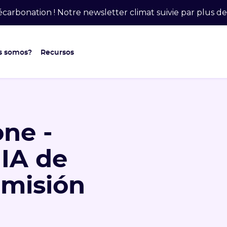
carbonation ! Notre newsletter climat suivie par plus 
s somos?
Recursos
ne -
 IA de
emisión