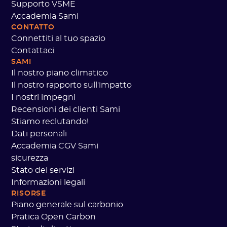
Supporto VSME
Accademia Sami
CONTATTO
Connettiti al tuo spazio
Contattaci
SAMI
Il nostro piano climatico
Il nostro rapporto sull'impatto
I nostri impegni
Recensioni dei clienti Sami
Stiamo reclutando!
Dati personali
Accademia CGV Sami
sicurezza
here!
're the cookies
Stato dei servizi
Informazioni legali
ited to make sure that you were
RISORSE
sted in the content of this website
Piano generale sul carbonio
e bothering you, but we would love to be your companions during
Pratica Open Carbon
isit...