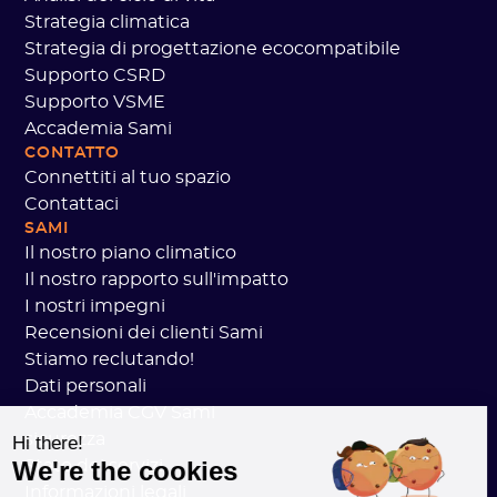
Strategia climatica
Strategia di progettazione ecocompatibile
Supporto CSRD
Supporto VSME
Accademia Sami
CONTATTO
Connettiti al tuo spazio
Contattaci
SAMI
Il nostro piano climatico
Il nostro rapporto sull'impatto
I nostri impegni
Recensioni dei clienti Sami
Stiamo reclutando!
Dati personali
Accademia CGV Sami
sicurezza
Hi there!
We're the cookies
Stato dei servizi
Informazioni legali