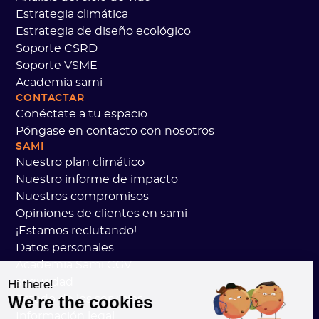
Estrategia climática
Estrategia de diseño ecológico
Soporte CSRD
Soporte VSME
Academia sami
CONTACTAR
Conéctate a tu espacio
Póngase en contacto con nosotros
SAMI
Nuestro plan climático
Nuestro informe de impacto
Nuestros compromisos
Opiniones de clientes en sami
¡Estamos reclutando!
Datos personales
Academia Sami CGV
seguridad
Hi there!
We're the cookies
Estado de los servicios
Información legal