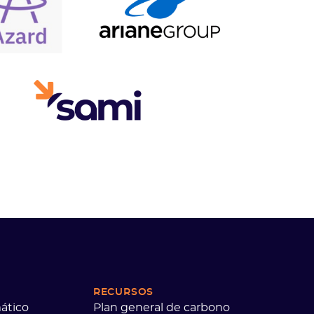
RECURSOS
ático
Plan general de carbono