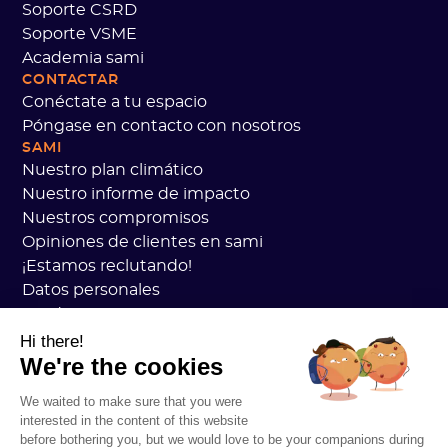
Soporte CSRD
Soporte VSME
Academia sami
CONTACTAR
Conéctate a tu espacio
Póngase en contacto con nosotros
SAMI
Nuestro plan climático
Nuestro informe de impacto
Nuestros compromisos
Opiniones de clientes en sami
¡Estamos reclutando!
Datos personales
Academia Sami CGV
seguridad
Hi there!
We're the cookies
Estado de los servicios
Información legal
We waited to make sure that you were
RECURSOS
interested in the content of this website
Plan general de carbono
before bothering you, but we would love to be your companions during