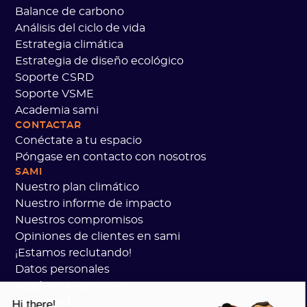
Balance de carbono
Análisis del ciclo de vida
Estrategia climática
Estrategia de diseño ecológico
Soporte CSRD
Soporte VSME
Academia sami
CONTACTAR
Conéctate a tu espacio
Póngase en contacto con nosotros
SAMI
Nuestro plan climático
Nuestro informe de impacto
Nuestros compromisos
Opiniones de clientes en sami
¡Estamos reclutando!
Datos personales
Academia Sami CGV
seguridad
Hi there!