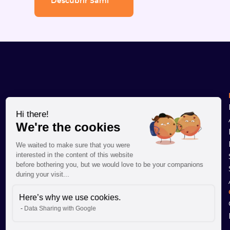
Descubrir Sami
Hi there!
We're the cookies
We waited to make sure that you were
interested in the content of this website
before bothering you, but we would love to be your companions
during your visit...
Here’s why we use cookies.
Data Sharing with Google