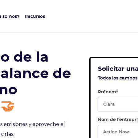
s somos?
Recursos
o de la
Solicitar u
balance de
Todos los campos 
ono
Prénom
*
🤝
Nom de l'entrepri
s emisiones y aproveche el
irlas.