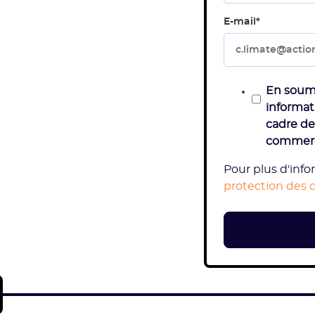
E-mail
*
En soume
informati
cadre de
commerci
Pour plus d'info
protection des 