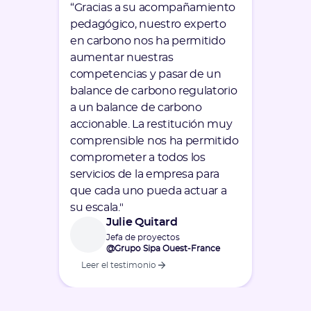
“Gracias a su acompañamiento
“El s
pedagógico, nuestro experto
ahorr
en carbono nos ha permitido
nuest
aumentar nuestras
bajo 
competencias y pasar de un
auto
balance de carbono regulatorio
conce
a un balance de carbono
aseso
accionable. La restitución muy
añadi
comprensible nos ha permitido
satis
comprometer a todos los
client
servicios de la empresa para
que cada uno pueda actuar a
su escala."
Julie Quitard
Jefa de proyectos
@Grupo Sipa Ouest-France
Leer el testimonio