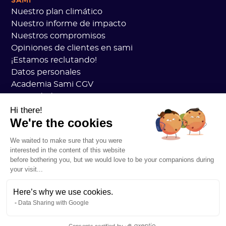
SAMI
Nuestro plan climático
Nuestro informe de impacto
Nuestros compromisos
Opiniones de clientes en sami
¡Estamos reclutando!
Datos personales
Academia Sami CGV
Seguridad
Estado de los servicios
Hi there!
We're the cookies
Información legal
RECURSOS
We waited to make sure that you were
Plan general de carbono
interested in the content of this website
Práctica de carbono abierto
before bothering you, but we would love to be your companions during
Historias de clientes
your visit...
Nuestro blog
Comprenda todo sobre la huella de carbono
Here’s why we use cookies.
Data Sharing with Google
Entender todo acerca de los ACV
Entendiendo todo en CSRD
Consents certified by