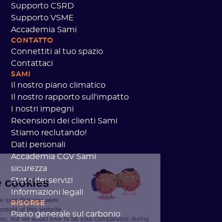
Supporto CSRD
Supporto VSME
Accademia Sami
CONTATTO
Connettiti al tuo spazio
Contattaci
SAMI
Il nostro piano climatico
Il nostro rapporto sull'impatto
I nostri impegni
Recensioni dei clienti Sami
Stiamo reclutando!
Dati personali
Accademia CGV Sami
sicurezza
re!
re the cookies
Stato dei servizi
Informazioni legali
ted to make sure that you were
RISORSE
ted in the content of this website
Piano generale sul carbonio
bothering you, but we would love to be your companions during