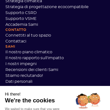
Strategia climatica
Strategia di progettazione ecocompatibile
Supporto CSRD
Supporto VSME
Accademia Sami
CONTATTO
Connettiti al tuo spazio
Contattaci
SAMI
Il nostro piano climatico
Il nostro rapporto sull'impatto
I nostri impegni
Recensioni dei clienti Sami
Stiamo reclutando!
Dati personali
Accademia CGV Sami
sicurezza
Hi there!
We're the cookies
Stato dei servizi
Informazioni legali
We waited to make sure that you were