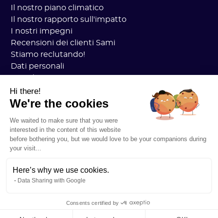
Il nostro piano climatico
Il nostro rapporto sull'impatto
I nostri impegni
Recensioni dei clienti Sami
Stiamo reclutando!
Dati personali
Accademia CGV Sami
sicurezza
Hi there!
We're the cookies
Stato dei servizi
Informazioni legali
We waited to make sure that you were
RISORSE
interested in the content of this website
Piano generale sul carbonio
before bothering you, but we would love to be your companions during
Pratica Open Carbon
your visit...
Storie di clienti
Il nostro blog
Here’s why we use cookies.
Data Sharing with Google
Comprendi tutto sull'impronta di carbonio
Comprendere tutto sugli ACV
Consents certified by
Comprendere tutto al CSRD