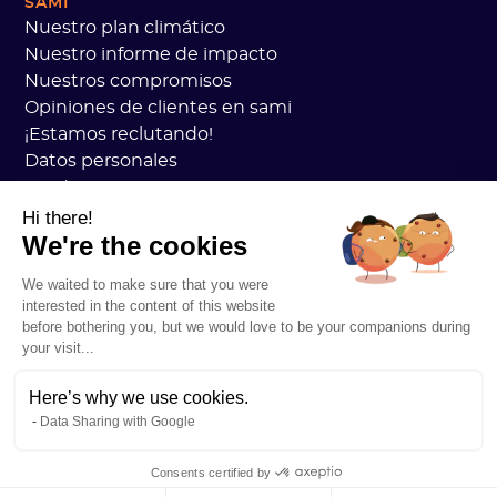
SAMI
Nuestro plan climático
Nuestro informe de impacto
Nuestros compromisos
Opiniones de clientes en sami
¡Estamos reclutando!
Datos personales
Academia Sami CGV
seguridad
Hi there!
We're the cookies
Estado de los servicios
Información legal
We waited to make sure that you were
RECURSOS
interested in the content of this website
Plan general de carbono
before bothering you, but we would love to be your companions during
Práctica de carbono abierto
your visit...
Historias de clientes
Nuestro blog
Here’s why we use cookies.
Data Sharing with Google
Comprenda todo sobre la huella de carbono
Entender todo acerca de los ACV
Consents certified by
Entendiendo todo en CSRD