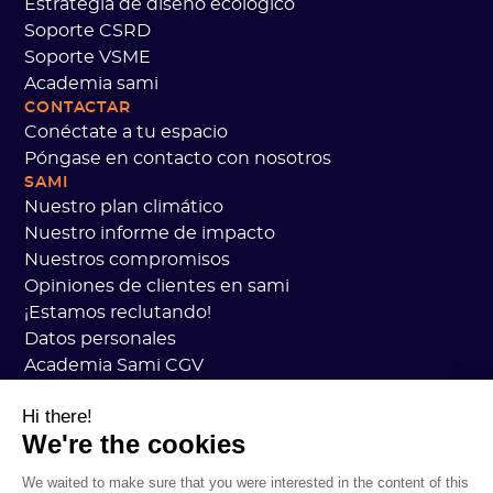
Estrategia de diseño ecológico
Soporte CSRD
Soporte VSME
Academia sami
CONTACTAR
Conéctate a tu espacio
Póngase en contacto con nosotros
SAMI
Nuestro plan climático
Nuestro informe de impacto
Nuestros compromisos
Opiniones de clientes en sami
¡Estamos reclutando!
Datos personales
Academia Sami CGV
seguridad
Hi there!
Estado de los servicios
We're the cookies
Información legal
RECURSOS
We waited to make sure that you were interested in the content of this
Plan general de carbono