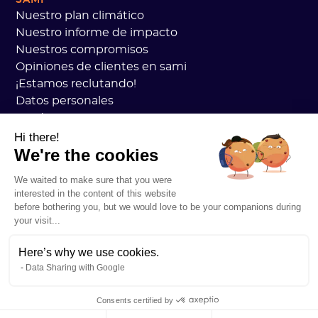
Nuestro plan climático
Nuestro informe de impacto
Nuestros compromisos
Opiniones de clientes en sami
¡Estamos reclutando!
Datos personales
Academia Sami CGV
seguridad
Hi there!
We're the cookies
Estado de los servicios
Información legal
We waited to make sure that you were
RECURSOS
interested in the content of this website
Plan general de carbono
before bothering you, but we would love to be your companions during
Práctica de carbono abierto
your visit...
Historias de clientes
Nuestro blog
Here’s why we use cookies.
Data Sharing with Google
Comprenda todo sobre la huella de carbono
Entender todo acerca de los ACV
Consents certified by
Entendiendo todo en CSRD