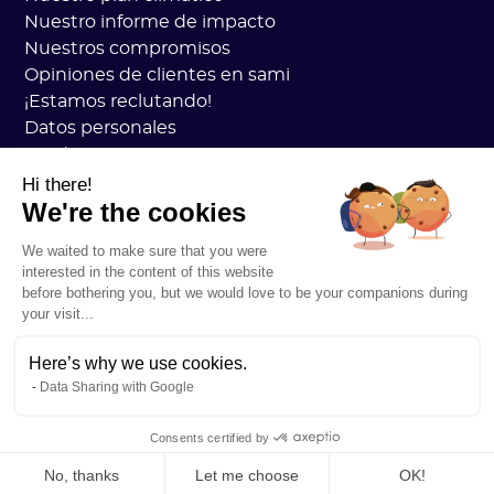
Nuestro informe de impacto
Nuestros compromisos
Opiniones de clientes en sami
¡Estamos reclutando!
Datos personales
Academia Sami CGV
seguridad
Hi there!
We're the cookies
Estado de los servicios
Información legal
We waited to make sure that you were
RECURSOS
interested in the content of this website
Plan general de carbono
before bothering you, but we would love to be your companions during
Práctica de carbono abierto
your visit...
Historias de clientes
Nuestro blog
Here’s why we use cookies.
Data Sharing with Google
Comprenda todo sobre la huella de carbono
Entender todo acerca de los ACV
Consents certified by
Entendiendo todo en CSRD
No, thanks
Let me choose
OK!