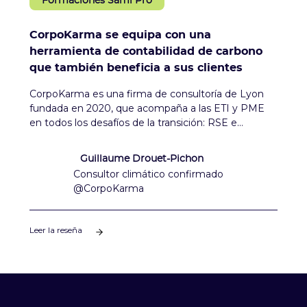
Formaciones Sami Pro
CorpoKarma se equipa con una
herramienta de contabilidad de carbono
que también beneficia a sus clientes
CorpoKarma es una firma de consultoría de Lyon
fundada en 2020, que acompaña a las ETI y PME
en todos los desafíos de la transición: RSE e
Impacto, Clima, Eco-diseño y ACV, así como en los
desafíos energéticos y de gestión de recursos. El
Guillaume Drouet-Pichon
equipo está compuesto por 12 consultores.‍En este
Consultor climático confirmado
testimonio, Guillaume habla sobre la elección de
@CorpoKarma
Sami para acompañar a ciertos clientes, las ventajas
y desventajas de la herramienta y los beneficios
que CorpoKarma obtiene de ella.
Leer la reseña