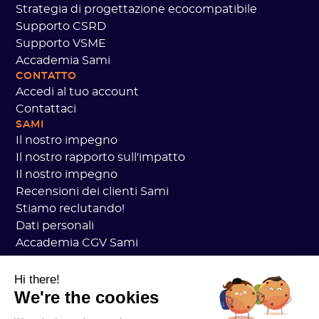
Strategia di progettazione ecocompatibile
Supporto CSRD
Supporto VSME
Accademia Sami
CONTATTO
Accedi al tuo account
Contattaci
SAMI
Il nostro impegno
Il nostro rapporto sull'impatto
Il nostro impegno
Recensioni dei clienti Sami
Stiamo reclutando!
Dati personali
Accademia CGV Sami
Sicurezza
Stato dei servizi
Hi there!
We're the cookies
Informazioni legali
RISORSE