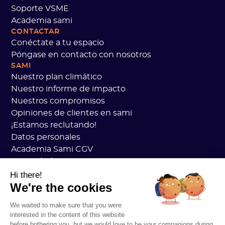
Soporte VSME
Academia sami
CONTACTAR
Conéctate a tu espacio
Póngase en contacto con nosotros
SAMI
Nuestro plan climático
Nuestro informe de impacto
Nuestros compromisos
Opiniones de clientes en sami
¡Estamos reclutando!
Datos personales
Academia Sami CGV
Seguridad
Estado de los servicios
Hi there!
We're the cookies
Información legal
RECURSOS
We waited to make sure that you were
Plan general de carbono
interested in the content of this website
Práctica de carbono abierto
before bothering you, but we would love to be your companions during