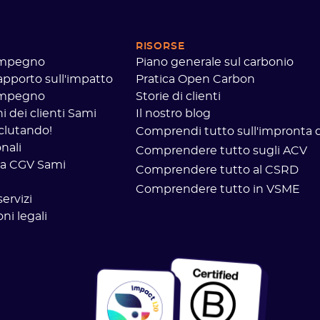
RISORSE
 impegno
Piano generale sul carbonio
rapporto sull'impatto
Pratica Open Carbon
 impegno
Storie di clienti
 dei clienti Sami
Il nostro blog
clutando!
Comprendi tutto sull'impronta d
nali
Comprendere tutto sugli ACV
a CGV Sami
Comprendere tutto al CSRD
Comprendere tutto in VSME
servizi
ni legali