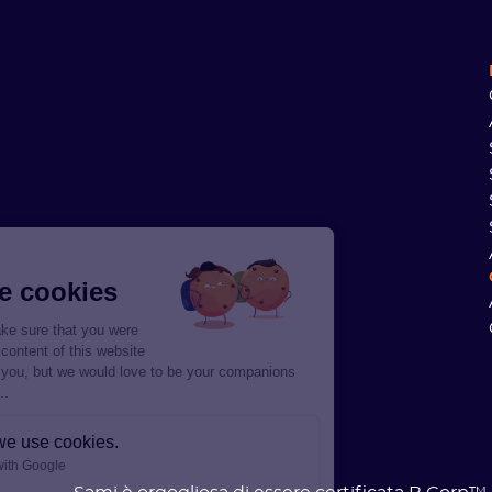
Hi there!
We're the cookies
We waited to make sure that you were
interested in the content of this website
before bothering you, but we would love to be your companions
during your visit...
Here’s why we use cookies.
Data Sharing with Google