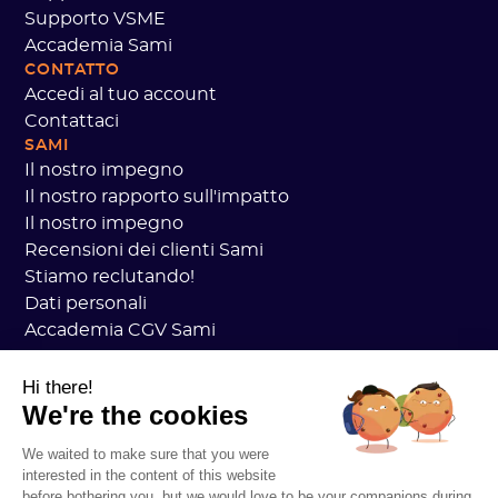
Supporto VSME
Accademia Sami
CONTATTO
Accedi al tuo account
Contattaci
SAMI
Il nostro impegno
Il nostro rapporto sull'impatto
Il nostro impegno
Recensioni dei clienti Sami
Stiamo reclutando!
Dati personali
Accademia CGV Sami
Sicurezza
Stato dei servizi
Hi there!
We're the cookies
Informazioni legali
RISORSE
We waited to make sure that you were
Piano generale sul carbonio
interested in the content of this website
Pratica Open Carbon
before bothering you, but we would love to be your companions during