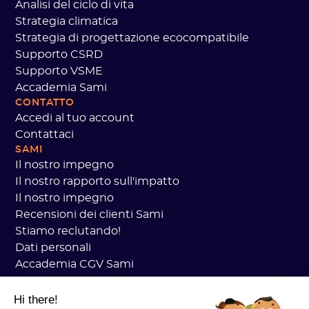
Analisi del ciclo di vita
Strategia climatica
Strategia di progettazione ecocompatibile
Supporto CSRD
Supporto VSME
Accademia Sami
CONTATTO
Accedi al tuo account
Contattaci
SAMI
Il nostro impegno
Il nostro rapporto sull'impatto
Il nostro impegno
Recensioni dei clienti Sami
Stiamo reclutando!
Dati personali
Accademia CGV Sami
Sicurezza
Stato dei servizi
Hi there!