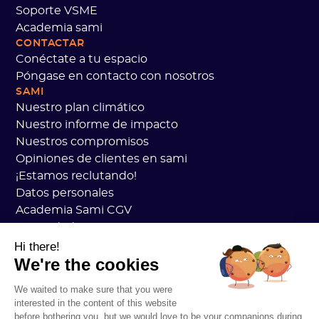
Soporte VSME
Academia sami
CONTACTAR
Conéctate a tu espacio
Póngase en contacto con nosotros
SAMI
Nuestro plan climático
Nuestro informe de impacto
Nuestros compromisos
Opiniones de clientes en sami
¡Estamos reclutando!
Datos personales
Academia Sami CGV
Seguridad
Estado de los servicios
Hi there!
We're the cookies
Información legal
RECURSOS
We waited to make sure that you were
Plan general de carbono
interested in the content of this website
Práctica de carbono abierto
before bothering you, but we would love to be your companions during