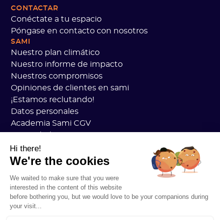
CONTACTAR
Conéctate a tu espacio
Póngase en contacto con nosotros
SAMI
Nuestro plan climático
Nuestro informe de impacto
Nuestros compromisos
Opiniones de clientes en sami
¡Estamos reclutando!
Datos personales
Academia Sami CGV
Seguridad
Estado de los servicios
Hi there!
We're the cookies
Información legal
RECURSOS
We waited to make sure that you were
Plan general de carbono
interested in the content of this website
Práctica de carbono abierto
before bothering you, but we would love to be your companions during
Historias de clientes
your visit...
Nuestro blog