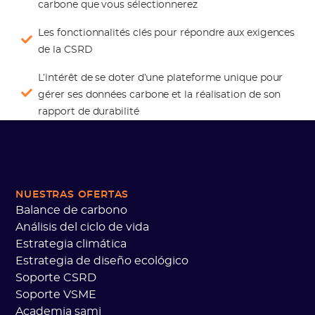
carbone que vous sélectionnerez
Les fonctionnalités clés pour répondre aux exigences
de la CSRD
L’intérêt de se doter d’une plateforme unique pour
gérer ses données carbone et la réalisation de son
rapport de durabilité
NUESTRAS OFERTAS
Balance de carbono
Análisis del ciclo de vida
Estrategia climática
Estrategia de diseño ecológico
Soporte CSRD
Soporte VSME
Academia sami